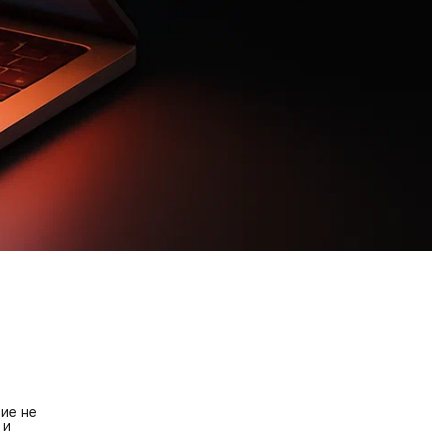
ие не
 и