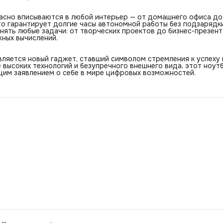
расно вписываются в любой интерьер — от домашнего офиса до
то гарантирует долгие часы автономной работы без подзарядки
ять любые задачи: от творческих проектов до бизнес-презен
жных вычислений.
вляется новый гаджет, ставший символом стремления к успеху 
 высоких технологий и безупречного внешнего вида, этот ноут
щим заявлением о себе в мире цифровых возможностей.