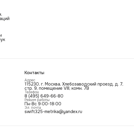
.
таций
и
бук
Контакты
Адрес
115230, г. Москва, Хлебозаводский проезд, д. 7,
стр. 9, помещение VIII, комн. 7В
Телефон
8 (495) 649-66-80
Режим работы
Пн-Вс 9:00-18:00
Эл. почта
swift325-metrika@yandex.ru